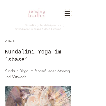
Somatics
⍜ Kundalini practice ⍜
embodiment ⍜ sound ⍜ deep listening
< Back
Kundalini Yoga im
°sbase°
Kundalini Yoga im °sbase° jeden Montag
und Mittwoch